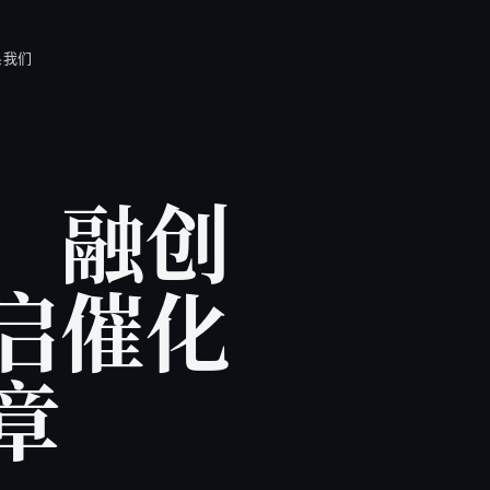
系我们
，融创
启催化
章