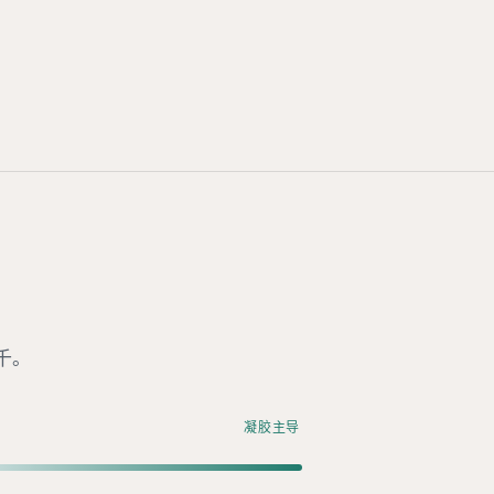
千。
凝胶主导