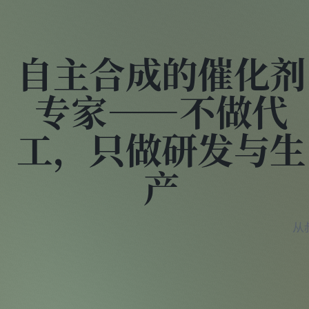
自主合成的催化剂
专家——不做代
工，只做研发与生
产
从