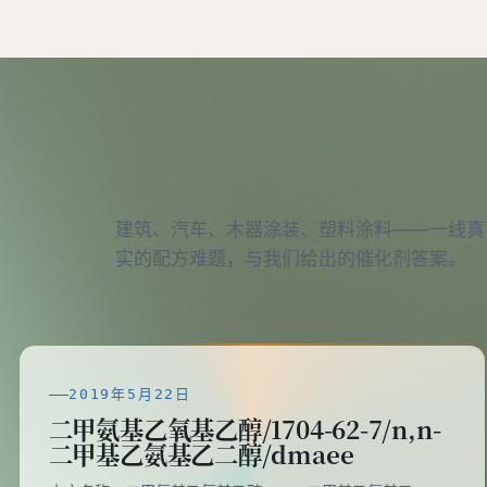
建筑、汽车、木器涂装、塑料涂料——一线真
实的配方难题，与我们给出的催化剂答案。
2019年5月22日
二甲氨基乙氧基乙醇/1704-62-7/n,n-
二甲基乙氨基乙二醇/dmaee