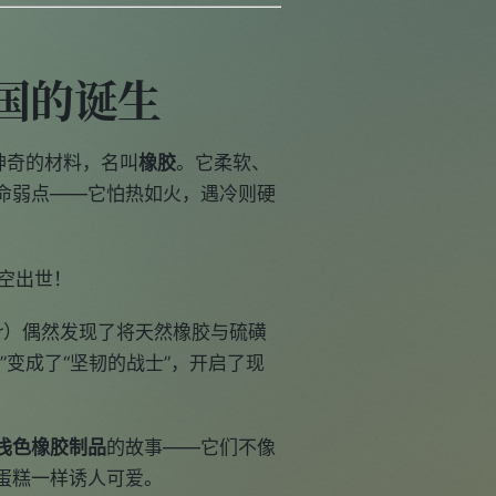
国的诞生
神奇的材料，名叫
橡胶
。它柔软、
命弱点——它怕热如火，遇冷则硬
）横空出世！
year）偶然发现了将天然橡胶与硫磺
变成了“坚韧的战士”，开启了现
浅色橡胶制品
的故事——它们不像
蛋糕一样诱人可爱。