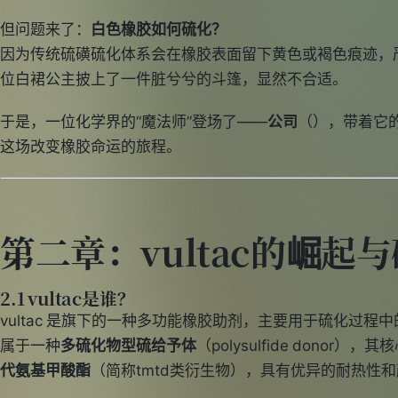
但问题来了：
白色橡胶如何硫化？
因为传统硫磺硫化体系会在橡胶表面留下黄色或褐色痕迹，
位白裙公主披上了一件脏兮兮的斗篷，显然不合适。
于是，一位化学界的“魔法师”登场了——
公司
（），带着它
这场改变橡胶命运的旅程。
第二章：vultac的崛起
2.1 vultac是谁？
vultac 是旗下的一种多功能橡胶助剂，主要用于硫化过
属于一种
多硫化物型硫给予体
（polysulfide donor）
代氨基甲酸酯
（简称tmtd类衍生物），具有优异的耐热性