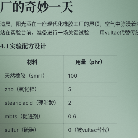
厂的奇妙一天
清晨，阳光洒在一座现代化橡胶工厂的屋顶，空气中弥漫着
站在实验台前，准备进行一场关键试验——用vultac代替
4.1 实验配方设计
材料
用量（phr）
天然橡胶（smr l）
100
zno（氧化锌）
5
stearic acid（硬脂酸）
2
mbts（促进剂）
0.6
sulfur（硫磺）
0（被vultac替代）