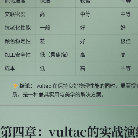
硫化速度
快速
较慢
中等
交联密度
高
中等
中等
抗老化性能
一般
好
好
颜色稳定性
差
好
极佳
加工安全性
低（易焦烧）
高
高
成本
低
高
中等
结论：
vultac 在保持良好物理性能的同时，显
质，是一种兼具实用与美学的解决方案。
第四章：vultac的实战