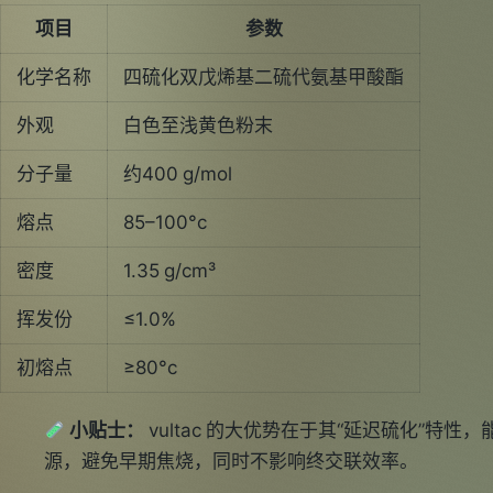
项目
参数
化学名称
四硫化双戊烯基二硫代氨基甲酸酯
外观
白色至浅黄色粉末
分子量
约400 g/mol
熔点
85–100°c
密度
1.35 g/cm³
挥发份
≤1.0%
初熔点
≥80°c
小贴士：
vultac 的大优势在于其“延迟硫化”特
源，避免早期焦烧，同时不影响终交联效率。