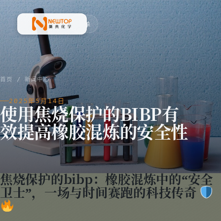
菜单
新典化学材料(上海)有限公司
首页
/
新闻中心
2025年5月14日
使用焦烧保护的BIBP有
效提高橡胶混炼的安全性
焦烧保护的bibp：橡胶混炼中的“安全
卫士”，一场与时间赛跑的科技传奇