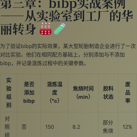
第三章：bibp实战案例
——从实验室到工厂的华
丽转身
为了验证bibp的实际效果，某大型轮胎制造企业进行了一次
对比实验。他们在相同配方基础上，分别添加与不添加
bibp，并记录混炼过程中的关键参数。
实
是否
混炼温
废
验
焦烧时间
胶料
添加
度
品
组
（min）
状态
bibp
（°c）
率
别
对
部分
照
否
150
8.2
12%
焦烧
组