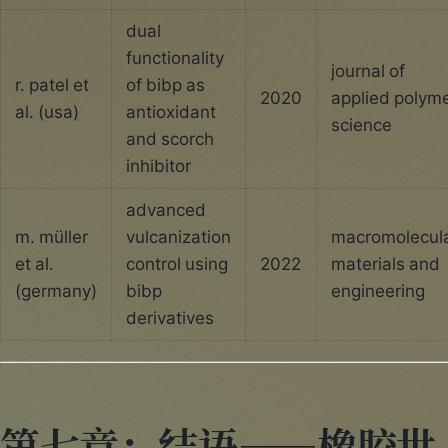
dual
functionality
journal of
r. patel et
of bibp as
2020
applied polym
al. (usa)
antioxidant
science
and scorch
inhibitor
advanced
m. müller
vulcanization
macromolecul
et al.
control using
2022
materials and
(germany)
bibp
engineering
derivatives