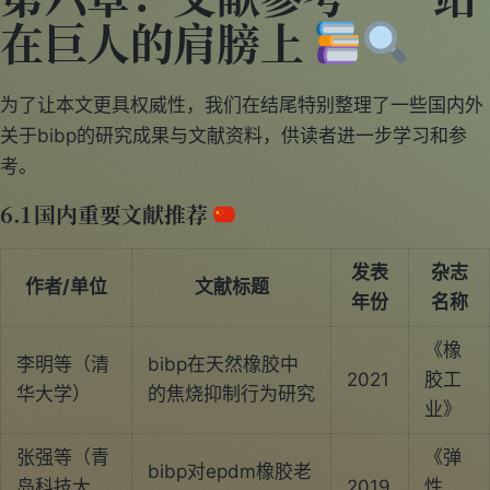
在巨人的肩膀上
为了让本文更具权威性，我们在结尾特别整理了一些国内外
关于bibp的研究成果与文献资料，供读者进一步学习和参
考。
6.1 国内重要文献推荐
发表
杂志
作者/单位
文献标题
年份
名称
《橡
李明等（清
bibp在天然橡胶中
2021
胶工
华大学）
的焦烧抑制行为研究
业》
张强等（青
《弹
bibp对epdm橡胶老
岛科技大
2019
性