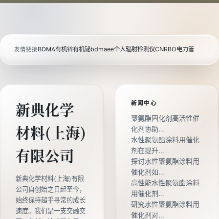
BDMA
有机锌
有机铋
bdmaee
个人辐射检测仪
CNRBO电力管
友情链接
新闻中心
新典化学
聚氨酯固化剂高活性催
材料(上海)
化剂协助…
水性聚氨酯涂料用催化
剂在提升…
有限公司
探讨水性聚氨酯涂料用
催化剂如…
新典化学材料(上海)有限
高性能水性聚氨酯涂料
公司自创始之日起至今，
用催化剂…
始终保持超乎寻常的成长
研究水性聚氨酯涂料用
速度。我们是一支交融交
催化剂对…