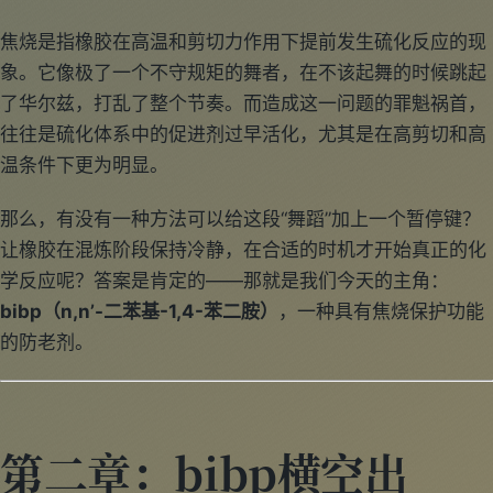
焦烧是指橡胶在高温和剪切力作用下提前发生硫化反应的现
象。它像极了一个不守规矩的舞者，在不该起舞的时候跳起
了华尔兹，打乱了整个节奏。而造成这一问题的罪魁祸首，
往往是硫化体系中的促进剂过早活化，尤其是在高剪切和高
温条件下更为明显。
那么，有没有一种方法可以给这段“舞蹈”加上一个暂停键？
让橡胶在混炼阶段保持冷静，在合适的时机才开始真正的化
学反应呢？答案是肯定的——那就是我们今天的主角：
bibp（n,n’-二苯基-1,4-苯二胺）
，一种具有焦烧保护功能
的防老剂。
第二章：bibp横空出