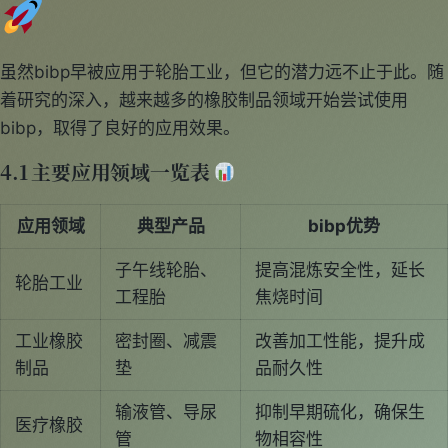
虽然bibp早被应用于轮胎工业，但它的潜力远不止于此。随
着研究的深入，越来越多的橡胶制品领域开始尝试使用
bibp，取得了良好的应用效果。
4.1 主要应用领域一览表
应用领域
典型产品
bibp优势
子午线轮胎、
提高混炼安全性，延长
轮胎工业
工程胎
焦烧时间
工业橡胶
密封圈、减震
改善加工性能，提升成
制品
垫
品耐久性
输液管、导尿
抑制早期硫化，确保生
医疗橡胶
管
物相容性