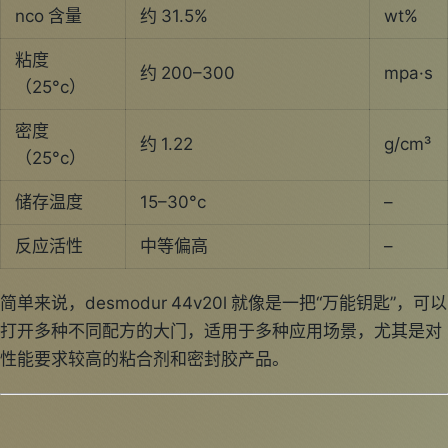
nco 含量
约 31.5%
wt%
粘度
约 200–300
mpa·s
（25°c）
密度
约 1.22
g/cm³
（25°c）
储存温度
15–30°c
–
反应活性
中等偏高
–
简单来说，desmodur 44v20l 就像是一把“万能钥匙”，可以
打开多种不同配方的大门，适用于多种应用场景，尤其是对
性能要求较高的粘合剂和密封胶产品。