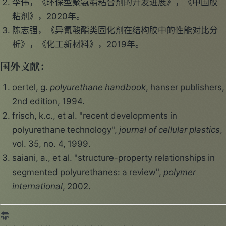
李伟，《环保型聚氨酯粘合剂的开发进展》，《中国胶
粘剂》，2020年。
陈志强，《异氰酸酯类固化剂在结构胶中的性能对比分
析》，《化工新材料》，2019年。
国外文献：
oertel, g.
polyurethane handbook
, hanser publishers,
2nd edition, 1994.
frisch, k.c., et al. "recent developments in
polyurethane technology",
journal of cellular plastics
,
vol. 35, no. 4, 1999.
saiani, a., et al. "structure-property relationships in
segmented polyurethanes: a review",
polymer
international
, 2002.