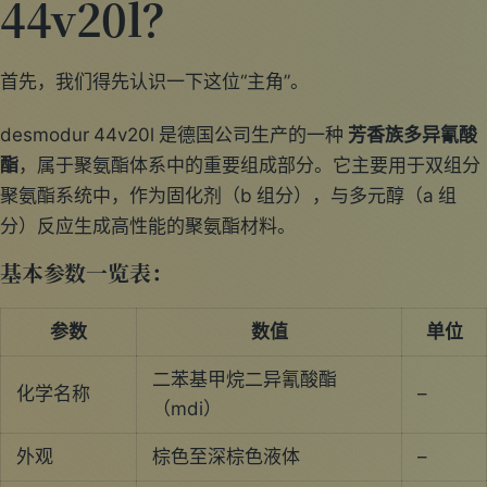
44v20l？
首先，我们得先认识一下这位“主角”。
desmodur 44v20l 是德国公司生产的一种
芳香族多异氰酸
酯
，属于聚氨酯体系中的重要组成部分。它主要用于双组分
聚氨酯系统中，作为固化剂（b 组分），与多元醇（a 组
分）反应生成高性能的聚氨酯材料。
基本参数一览表：
参数
数值
单位
二苯基甲烷二异氰酸酯
化学名称
–
（mdi）
外观
棕色至深棕色液体
–