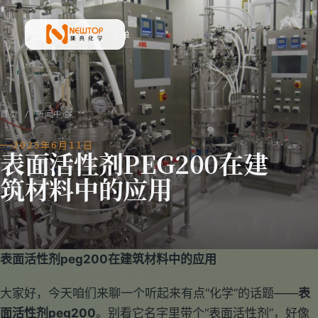
菜单
新典化学材料(上海)有限公司
首页
/
新闻中心
2025年6月11日
表面活性剂PEG200在建
筑材料中的应用
表面活性剂peg200在建筑材料中的应用
大家好，今天咱们来聊一个听起来有点“化学”的话题——
表
面活性剂peg200
。别看它名字里带个“表面活性剂”，好像