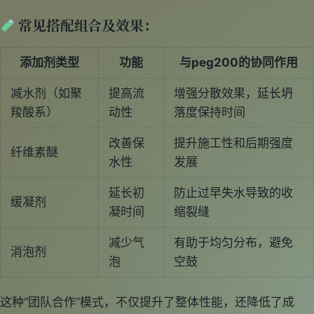
常见搭配组合及效果：
添加剂类型
功能
与peg200的协同作用
减水剂（如聚
提高流
增强分散效果，延长坍
羧酸系）
动性
落度保持时间
改善保
提升施工性和后期强度
纤维素醚
水性
发展
延长初
防止过早失水导致的收
缓凝剂
凝时间
缩裂缝
减少气
有助于均匀分布，避免
消泡剂
泡
空鼓
这种“团队合作”模式，不仅提升了整体性能，还降低了成