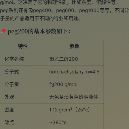
g/mol。这决定了它的物理性质，比如粘度、溶解性等。
peg系列还有像peg400、peg600、peg1000等等，不同分
子量的产品适用于不同的行业和用途。
peg200的基本参数如下：
特性
参数
化学名称
聚乙二醇200
分子式
ho(ch₂ch₂o)ₙh，n≈4.5
分子量
约200 g/mol
外观
无色至淡黄色透明液体
密度
1.12 g/cm³（25°c）
沸点
~380°c