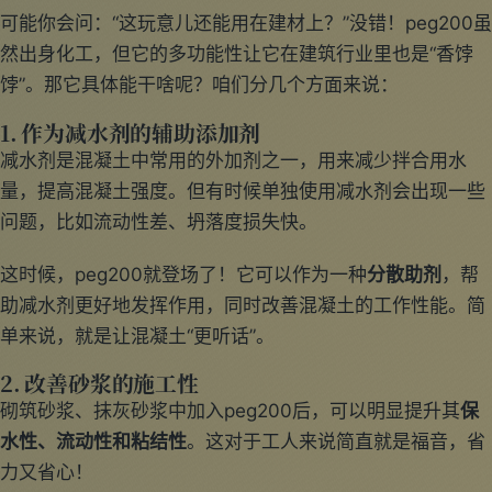
可能你会问：“这玩意儿还能用在建材上？”没错！peg200虽
然出身化工，但它的多功能性让它在建筑行业里也是“香饽
饽”。那它具体能干啥呢？咱们分几个方面来说：
1.
作为减水剂的辅助添加剂
减水剂是混凝土中常用的外加剂之一，用来减少拌合用水
量，提高混凝土强度。但有时候单独使用减水剂会出现一些
问题，比如流动性差、坍落度损失快。
这时候，peg200就登场了！它可以作为一种
分散助剂
，帮
助减水剂更好地发挥作用，同时改善混凝土的工作性能。简
单来说，就是让混凝土“更听话”。
2.
改善砂浆的施工性
砌筑砂浆、抹灰砂浆中加入peg200后，可以明显提升其
保
水性、流动性和粘结性
。这对于工人来说简直就是福音，省
力又省心！