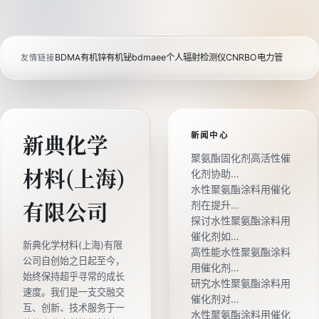
BDMA
有机锌
有机铋
bdmaee
个人辐射检测仪
CNRBO电力管
友情链接
新闻中心
新典化学
聚氨酯固化剂高活性催
材料(上海)
化剂协助…
水性聚氨酯涂料用催化
剂在提升…
有限公司
探讨水性聚氨酯涂料用
催化剂如…
新典化学材料(上海)有限
高性能水性聚氨酯涂料
公司自创始之日起至今，
用催化剂…
始终保持超乎寻常的成长
研究水性聚氨酯涂料用
速度。我们是一支交融交
催化剂对…
互、创新、技术服务于一
水性聚氨酯涂料用催化