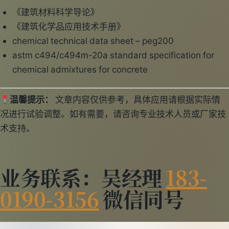
《建筑材料科学导论》
《建筑化学品应用技术手册》
chemical technical data sheet – peg200
astm c494/c494m-20a standard specification for
chemical admixtures for concrete
温馨提示：
文章内容仅供参考，具体应用请根据实际情
况进行试验调整。如有需要，请咨询专业技术人员或厂家技
术支持。
业务联系：吴经理
183-
0190-3156
微信同号