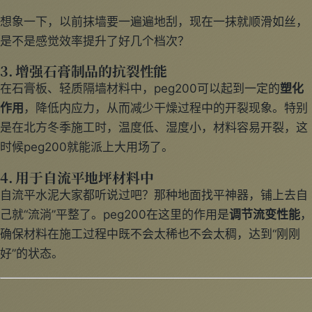
想象一下，以前抹墙要一遍遍地刮，现在一抹就顺滑如丝，
是不是感觉效率提升了好几个档次？
3.
增强石膏制品的抗裂性能
在石膏板、轻质隔墙材料中，peg200可以起到一定的
塑化
作用
，降低内应力，从而减少干燥过程中的开裂现象。特别
是在北方冬季施工时，温度低、湿度小，材料容易开裂，这
时候peg200就能派上大用场了。
4.
用于自流平地坪材料中
自流平水泥大家都听说过吧？那种地面找平神器，铺上去自
己就“流淌”平整了。peg200在这里的作用是
调节流变性能
，
确保材料在施工过程中既不会太稀也不会太稠，达到“刚刚
好”的状态。