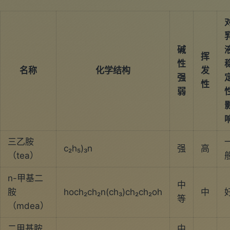
碱
挥
性
名称
化学结构
发
强
性
弱
三乙胺
c₂h₅)₃n
强
高
（tea）
n-甲基二
中
胺
hoch₂ch₂n(ch₃)ch₂ch₂oh
中
等
（mdea）
二甲基胺
中