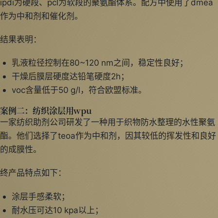
ipdi为硬段、pcl为软段的聚氨酯体系。配方中使用了dmea
作为中和剂和催化剂。
结果表明：
乳液粒径控制在80~120 nm之间，稳定性良好；
干燥后膜层硬度达铅笔硬度2h；
voc含量低于50 g/l，符合欧盟标准。
案例二：纺织涂层用wpu
一家纺织助剂公司研发了一种用于织物防水整理的水性聚氨
酯。他们选择了teoa作为中和剂，因其较低的挥发性和良好
的成膜性。
终产品特点如下：
涂层手感柔软；
耐水压可达10 kpa以上；