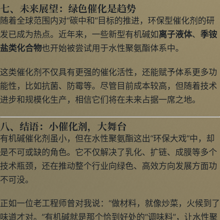
七、未来展望：绿色催化是趋势
随着全球范围内对“碳中和”目标的推进，环保型催化剂的研
发已成为热点。近年来，一些新型有机碱如
离子液体
、
季铵
盐类化合物
也开始被尝试用于水性聚氨酯体系中。
这类催化剂不仅具有更强的催化活性，还能赋予体系更多功
能性，比如抗菌、防霉等。尽管目前成本较高，但随着技术
进步和规模化生产，相信它们将在未来占据一席之地。
八、结语：小催化剂，大舞台
有机碱催化剂虽小，但在水性聚氨酯这出“环保大戏”中，却
是不可或缺的角色。它不仅解决了乳化、扩链、成膜等多个
技术瓶颈，还在推动整个行业向绿色、高效方向发展方面功
不可没。
正如一位老工程师曾对我说：“做材料，就像炒菜，火候到了
味道才对。”有机碱就是那个恰到好处的“调味料”，让水性聚