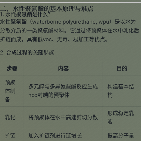
二、水性聚氨酯的基本原理与难点
1. 水性聚氨酯是什么？
水性聚氨酯（waterborne polyurethane, wpu）是以水为
分散介质的一类聚氨酯材料。它通过将预聚体在水中乳化后
扩链而成，具有低voc、无毒、易加工等优点。
2. 合成过程的关键步骤
步骤
内容
目的
预聚
多元醇与多异氰酸酯反应生成
构建基本结
体制
nco封端的预聚体
构
备
形成稳定乳
乳化
将预聚体在水中高速剪切分散
液
扩链
加入扩链剂进行链增长
提高分子量