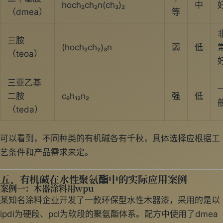
hoch₂ch₂n(ch₃)₂
中
（dmea）
等
三胺
(hoch₂ch₂)₃n
弱
低
（teoa）
三亚乙基
二胺
c₆h₁₂n₂
强
低
（teda）
可以看到，不同种类的有机碱各有千秋，具体选择应根据工
艺条件和产品需求来定。
五、有机碱在水性聚氨酯中的实际应用案例
案例一：木器涂料用wpu
某知名涂料企业开发了一款环保型水性木器漆，采用的是以
ipdi为硬段、pcl为软段的聚氨酯体系。配方中使用了dmea