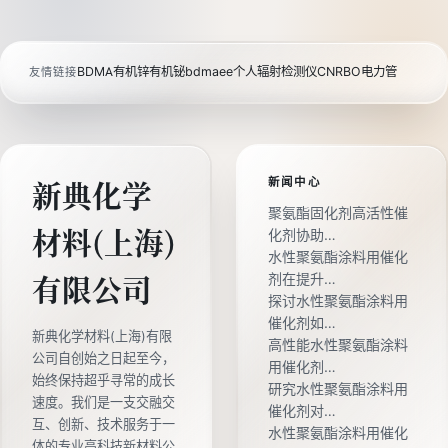
BDMA
有机锌
有机铋
bdmaee
个人辐射检测仪
CNRBO电力管
友情链接
新闻中心
新典化学
聚氨酯固化剂高活性催
材料(上海)
化剂协助…
水性聚氨酯涂料用催化
剂在提升…
有限公司
探讨水性聚氨酯涂料用
催化剂如…
新典化学材料(上海)有限
高性能水性聚氨酯涂料
公司自创始之日起至今，
用催化剂…
始终保持超乎寻常的成长
研究水性聚氨酯涂料用
速度。我们是一支交融交
催化剂对…
互、创新、技术服务于一
水性聚氨酯涂料用催化
体的专业高科技新材料公