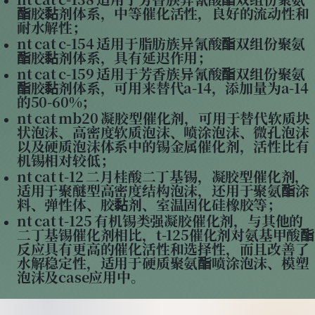
酯胶黏剂体系，中等催化活性，良好的流动性和
耐水解性；
nt cat c-154 适用于脂肪族异氰酸酯双组份聚氨
酯胶黏剂体系，具有延迟作用；
nt cat c-159 适用于芳香族异氰酸酯双组份聚氨
酯胶黏剂体系，可用来替代a-14，添加量为a-14
的50-60%；
nt cat mb20 凝胶型催化剂，可用于替代软质块
状泡沫、高密度软质泡沫、喷涂泡沫、微孔泡沫
以及硬质泡沫体系中的锡金属催化剂，活性比有
机锡相对较低；
nt cat t-12 二月桂酸二丁基锡，凝胶型催化剂，
适用于聚醚型高密度结构泡沫，还用于聚氨酯涂
料、弹性体、胶黏剂、室温固化硅橡胶等；
nt cat t-125 有机锡类强凝胶催化剂，与其他的
二丁基锡催化剂相比，t-125催化剂对氨基甲酸酯
反应具有更高的催化活性和选择性，而且改善了
水解稳定性，适用于硬质聚氨酯喷涂泡沫、模塑
泡沫及case应用中。