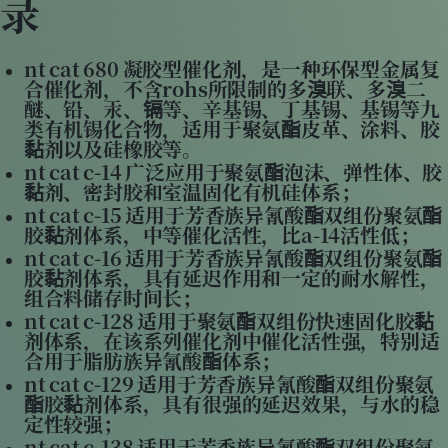
录
nt cat 680 凝胶型催化剂，是一种环保型金属复
合催化剂，不含rohs所限制的多溴联、多溴二
醚、铅、汞、镉等、辛基锡、丁基锡、基锡等九
类有机锡化合物，适用于聚氨酯皮革、涂料、胶
黏剂以及硅橡胶等。
nt cat c-14 广泛应用于聚氨酯泡沫、弹性体、胶
黏剂、密封胶和室温固化有机硅体系；
nt cat c-15 适用于芳香族异氰酸酯双组份聚氨酯
胶黏剂体系，中等催化活性，比a-14活性低；
nt cat c-16 适用于芳香族异氰酸酯双组份聚氨酯
胶黏剂体系，具有延迟作用和一定的耐水解性，
组合料储存时间长；
nt cat c-128 适用于聚氨酯双组份快速固化胶黏
剂体系，在该系列催化剂中催化活性强，特别适
合用于脂肪族异氰酸酯体系；
nt cat c-129 适用于芳香族异氰酸酯双组份聚氨
酯胶黏剂体系，具有很强的延迟效果，与水的稳
定性较强；
nt cat c-138 适用于芳香族异氰酸酯双组份聚氨