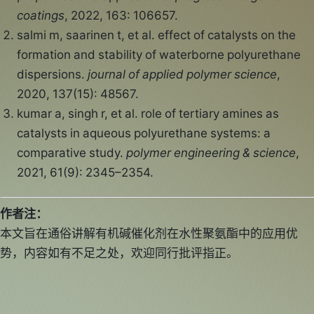
coatings
, 2022, 163: 106657.
salmi m, saarinen t, et al. effect of catalysts on the
formation and stability of waterborne polyurethane
dispersions.
journal of applied polymer science
,
2020, 137(15): 48567.
kumar a, singh r, et al. role of tertiary amines as
catalysts in aqueous polyurethane systems: a
comparative study.
polymer engineering & science
,
2021, 61(9): 2345–2354.
作者注：
本文旨在通俗讲解有机碱催化剂在水性聚氨酯中的应用优
势，内容如有不足之处，欢迎同行批评指正。