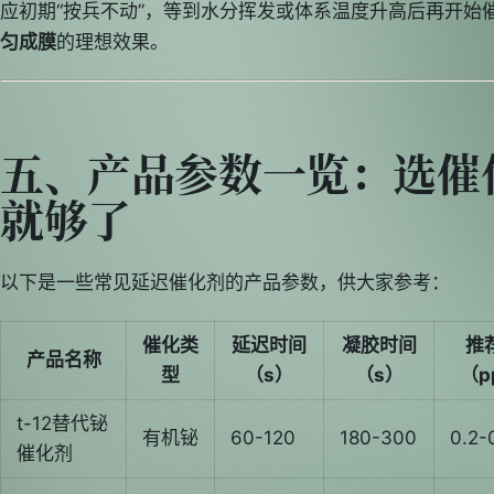
应初期“按兵不动”，等到水分挥发或体系温度升高后再开始
匀成膜
的理想效果。
五、产品参数一览：选催
就够了
以下是一些常见延迟催化剂的产品参数，供大家参考：
催化类
延迟时间
凝胶时间
推
产品名称
型
（s）
（s）
（p
t-12替代铋
有机铋
60-120
180-300
0.2-
催化剂