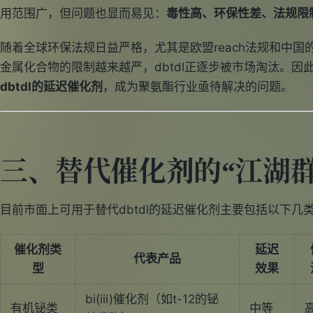
用范围广，但问题也显而易见：
毒性高、环保性差、法规限
随着全球环保法规日益严格，尤其是欧盟reach法规和中
金属化合物的限制越来越严，dbtdl正逐步被市场淘汰。因
dbtdl的延迟催化剂
，成为聚氨酯行业亟待解决的问题。
三、替代催化剂的“江湖群
目前市面上可用于替代dbtdl的延迟催化剂主要包括以下几
催化剂类
延迟
代表产品
型
效果
bi(iii)催化剂（如t-12的铋
有机铋类
中等