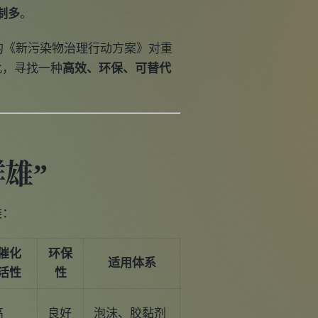
制多
。
国的《新污染物治理行动方案》对重
此，寻找一种
高效、环保、可替代
雄”
类：
催化
环保
适用体系
活性
性
高
良好
泡沫、胶黏剂