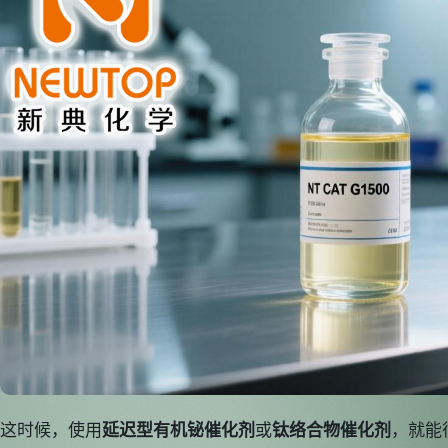
这时候，使用
延迟型有机铋催化剂
或
钛络合物催化剂
，就能