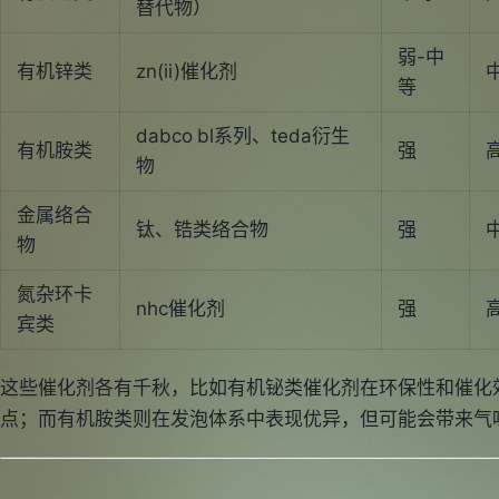
替代物）
弱-中
有机锌类
zn(ii)催化剂
等
dabco bl系列、teda衍生
有机胺类
强
物
金属络合
钛、锆类络合物
强
物
氮杂环卡
nhc催化剂
强
宾类
这些催化剂各有千秋，比如有机铋类催化剂在环保性和催化
点；而有机胺类则在发泡体系中表现优异，但可能会带来气