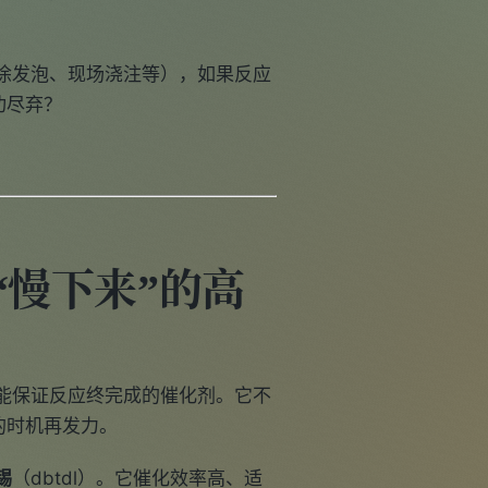
涂发泡、现场浇注等），如果反应
功尽弃？
“慢下来”的高
能保证反应终完成的催化剂。它不
的时机再发力。
锡
（dbtdl）。它催化效率高、适