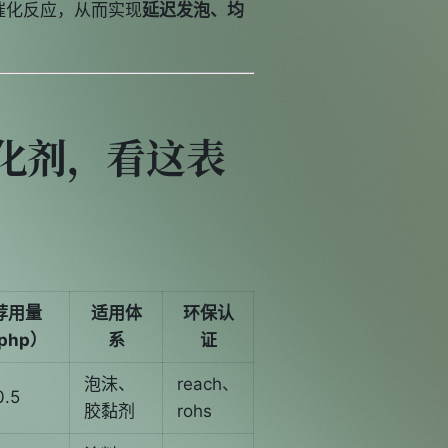
催化反应，从而实现
延迟发泡、均
化剂，看这表
荐用量
适用体
环保认
php）
系
证
泡沫、
reach、
0.5
胶黏剂
rohs