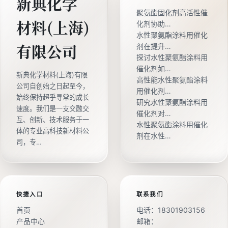
新典化学
聚氨酯固化剂高活性催
材料(上海)
化剂协助…
水性聚氨酯涂料用催化
剂在提升…
有限公司
探讨水性聚氨酯涂料用
催化剂如…
新典化学材料(上海)有限
高性能水性聚氨酯涂料
公司自创始之日起至今，
用催化剂…
始终保持超乎寻常的成长
研究水性聚氨酯涂料用
速度。我们是一支交融交
催化剂对…
互、创新、技术服务于一
水性聚氨酯涂料用催化
体的专业高科技新材料公
剂在水性…
司，专…
快捷入口
联系我们
首页
电话：
18301903156
产品中心
邮箱：