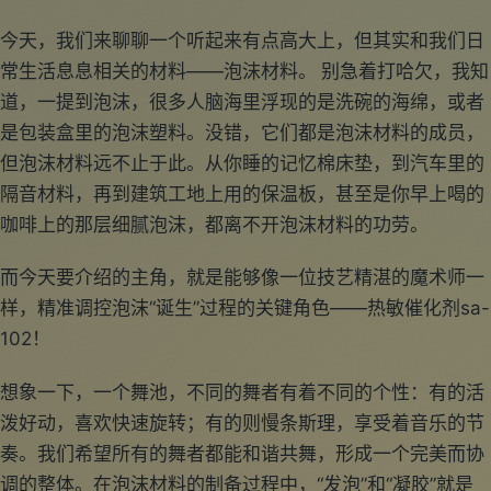
今天，我们来聊聊一个听起来有点高大上，但其实和我们日
常生活息息相关的材料——泡沫材料。 别急着打哈欠，我知
道，一提到泡沫，很多人脑海里浮现的是洗碗的海绵，或者
是包装盒里的泡沫塑料。没错，它们都是泡沫材料的成员，
但泡沫材料远不止于此。从你睡的记忆棉床垫，到汽车里的
隔音材料，再到建筑工地上用的保温板，甚至是你早上喝的
咖啡上的那层细腻泡沫，都离不开泡沫材料的功劳。
而今天要介绍的主角，就是能够像一位技艺精湛的魔术师一
样，精准调控泡沫“诞生”过程的关键角色——热敏催化剂sa-
102！
想象一下，一个舞池，不同的舞者有着不同的个性：有的活
泼好动，喜欢快速旋转；有的则慢条斯理，享受着音乐的节
奏。我们希望所有的舞者都能和谐共舞，形成一个完美而协
调的整体。在泡沫材料的制备过程中，“发泡”和“凝胶”就是