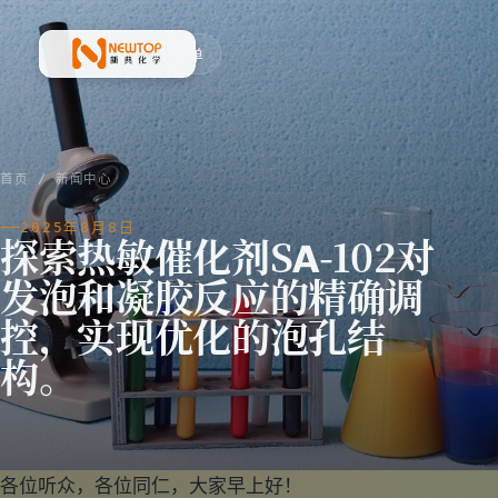
菜单
新典化学材料(上海)有限公司
首页
/
新闻中心
2025年8月8日
探索热敏催化剂SA-102对
发泡和凝胶反应的精确调
控，实现优化的泡孔结
构。
各位听众，各位同仁，大家早上好！