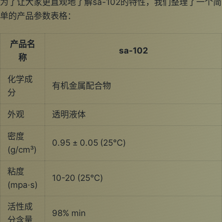
为了让大家更直观地了解sa-102的特性，我们整理了一个简
单的产品参数表格：
产品名
sa-102
称
化学成
有机金属配合物
分
外观
透明液体
密度
0.95 ± 0.05 (25℃)
(g/cm³)
粘度
10-20 (25℃)
(mpa·s)
活性成
98% min
分含量