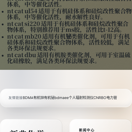
体系，中等催化活性。
nt cat ul54 适用于有机硅体系和硅烷改性聚合物
体系，中等催化活性，耐水解性良好。
nt cat si220 适用于有机硅体系和硅烷改性聚合
物体系，特别推荐用于ms胶，活性比t-12高。
nt cat mb20 适用有机铋类催化剂，可用于有机
硅体系和硅烷改性聚合物体系，活性较低，满足
各类环保法规要求。
nt cat dbu 适用有机胺类催化剂，可用于室温硫
化硅橡胶，满足各类环保法规要求。
BDMA
有机锌
有机铋
bdmaee
个人辐射检测仪
CNRBO电力管
友情链接
新闻中心