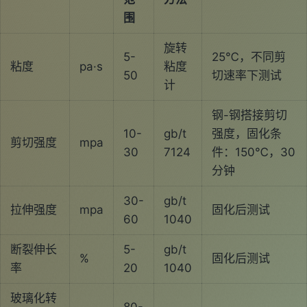
围
旋转
5-
25℃，不同剪
粘度
pa·s
粘度
50
切速率下测试
计
钢-钢搭接剪切
10-
gb/t
强度，固化条
剪切强度
mpa
30
7124
件：150℃，30
分钟
30-
gb/t
拉伸强度
mpa
固化后测试
60
1040
断裂伸长
5-
gb/t
%
固化后测试
率
20
1040
玻璃化转
80-