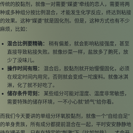
传统的胶黏剂，就像一对需要“媒婆”牵线的恋人，需要将两
种或多种组分按比例混合，才能发生化学反应，终达到粘接
的效果。这种“媒婆”就是固化剂。但是，这种方式也有不少
麻烦，比如：
混合比例要精确：
稍有偏差，就会影响粘接强度，甚至
直接导致粘接失败。就像炒菜一样，盐放多了齁死，放
少了没味儿。
操作时间有限：
混合后，胶黏剂就开始慢慢固化，必须
在规定时间内用完，否则就会变成一坨废料。就像冰淇
淋，化了就不好吃了。
储存条件苛刻：
某些组分可能对湿度、温度非常敏感，
需要特殊的储存环境，一不小心就“娇气”给你看。
而我们今天要讲的单组分环氧胶黏剂，就像一个“自给自足”
的单身贵族，所有成分都提前混合在一起，平时安安静静地
待在罐子里，只有在特定的“刺激”下（比如加热），才会开