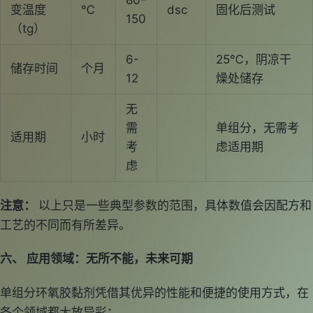
变温度
℃
dsc
固化后测试
150
（tg）
6-
25℃，阴凉干
储存时间
个月
12
燥处储存
无
需
单组分，无需考
适用期
小时
考
虑适用期
虑
注意：
以上只是一些典型参数的范围，具体数值会因配方和
工艺的不同而有所差异。
六、 应用领域：无所不能，未来可期
单组分环氧胶黏剂凭借其优异的性能和便捷的使用方式，在
各个领域都大放异彩：