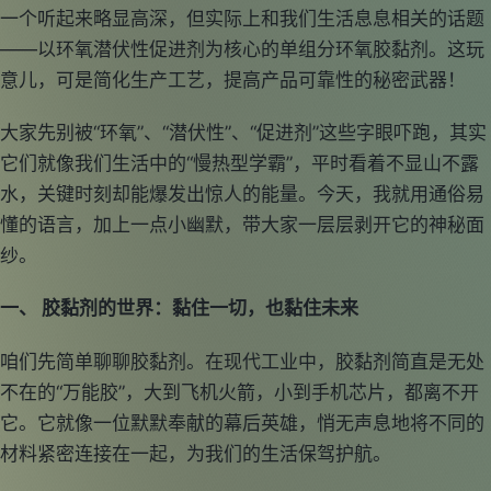
一个听起来略显高深，但实际上和我们生活息息相关的话题
——以环氧潜伏性促进剂为核心的单组分环氧胶黏剂。这玩
意儿，可是简化生产工艺，提高产品可靠性的秘密武器！
大家先别被“环氧”、“潜伏性”、“促进剂”这些字眼吓跑，其实
它们就像我们生活中的“慢热型学霸”，平时看着不显山不露
水，关键时刻却能爆发出惊人的能量。今天，我就用通俗易
懂的语言，加上一点小幽默，带大家一层层剥开它的神秘面
纱。
一、 胶黏剂的世界：黏住一切，也黏住未来
咱们先简单聊聊胶黏剂。在现代工业中，胶黏剂简直是无处
不在的“万能胶”，大到飞机火箭，小到手机芯片，都离不开
它。它就像一位默默奉献的幕后英雄，悄无声息地将不同的
材料紧密连接在一起，为我们的生活保驾护航。