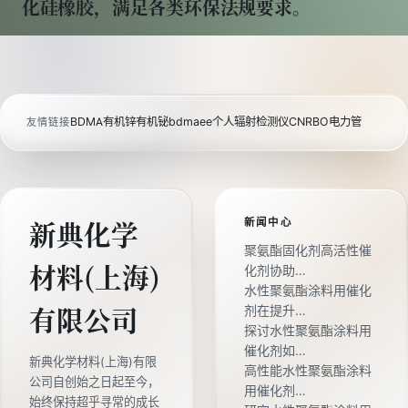
化硅橡胶，满足各类环保法规要求。
BDMA
有机锌
有机铋
bdmaee
个人辐射检测仪
CNRBO电力管
友情链接
新闻中心
新典化学
聚氨酯固化剂高活性催
材料(上海)
化剂协助…
水性聚氨酯涂料用催化
剂在提升…
有限公司
探讨水性聚氨酯涂料用
催化剂如…
新典化学材料(上海)有限
高性能水性聚氨酯涂料
公司自创始之日起至今，
用催化剂…
始终保持超乎寻常的成长