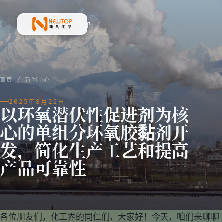
菜单
新典化学材料(上海)有限公司
首页
/
新闻中心
2025年8月22日
以环氧潜伏性促进剂为核
心的单组分环氧胶黏剂开
发，简化生产工艺和提高
产品可靠性
各位朋友们，化工界的同仁们，大家好！今天，咱们来聊聊