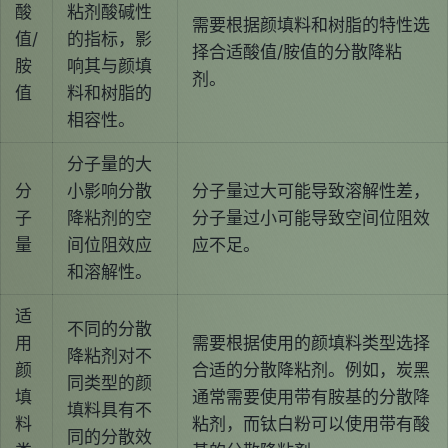
酸
粘剂酸碱性
需要根据颜填料和树脂的特性选
值/
的指标，影
择合适酸值/胺值的分散降粘
胺
响其与颜填
剂。
值
料和树脂的
相容性。
分子量的大
分
小影响分散
分子量过大可能导致溶解性差，
子
降粘剂的空
分子量过小可能导致空间位阻效
量
间位阻效应
应不足。
和溶解性。
适
不同的分散
用
需要根据使用的颜填料类型选择
降粘剂对不
颜
合适的分散降粘剂。例如，炭黑
同类型的颜
填
通常需要使用带有胺基的分散降
填料具有不
料
粘剂，而钛白粉可以使用带有酸
同的分散效