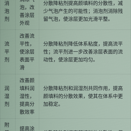
消
分散降粘剂提高颜填料的分散性，减
泡，改
泡
少气泡产生的可能性；消泡剂消除残
善涂层
剂
留气泡，使涂层更加光滑平整。
外观
改善流
流
平性，
分散降粘剂降低体系粘度，提高流平
平
使涂层
性；流平剂进一步改善涂层表面的流
剂
表面平
动性，使涂层更加均匀。
滑
改善颜
润
填料润
分散降粘剂和润湿剂共同作用，提高
湿
湿性，
颜填料的分散效果，使其在体系中更
剂
提高分
加稳定。
散效率
附
提高涂