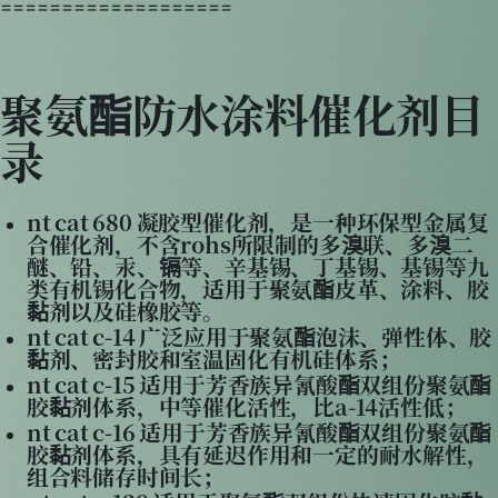
===================
聚氨酯防水涂料催化剂目
录
nt cat 680 凝胶型催化剂，是一种环保型金属复
合催化剂，不含rohs所限制的多溴联、多溴二
醚、铅、汞、镉等、辛基锡、丁基锡、基锡等九
类有机锡化合物，适用于聚氨酯皮革、涂料、胶
黏剂以及硅橡胶等。
nt cat c-14 广泛应用于聚氨酯泡沫、弹性体、胶
黏剂、密封胶和室温固化有机硅体系；
nt cat c-15 适用于芳香族异氰酸酯双组份聚氨酯
胶黏剂体系，中等催化活性，比a-14活性低；
nt cat c-16 适用于芳香族异氰酸酯双组份聚氨酯
胶黏剂体系，具有延迟作用和一定的耐水解性，
组合料储存时间长；