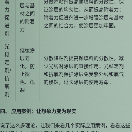
着
分散降粘剂提高颜填料的分散性，保
层与基
力
证涂层的均匀性，从而提高附着力；
材之间
促
附着力促进剂进一步增强涂层与基材
的附着
进
之间的结合力，使涂层更加牢固。
力
剂
光
延缓涂
稳
层老
分散降粘剂提高颜填料的分散性，减
定
化，防
少光线对涂层的直接作用；光稳定剂
剂/
止褪
和抗氧剂保护涂层免受紫外线和氧气
抗
色、龟
的侵蚀，延长涂层的使用寿命。
氧
裂
剂
四、 应用案例：让想象力变为现实
说了这么多理论，让我们来看几个实际应用案例，看看这些