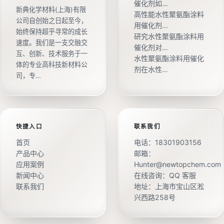
催化剂如…
新典化学材料(上海)有限
高性能水性聚氨酯涂料
公司自创始之日起至今，
用催化剂…
始终保持超乎寻常的成长
研究水性聚氨酯涂料用
速度。我们是一支交融交
催化剂对…
互、创新、技术服务于一
水性聚氨酯涂料用催化
体的专业高科技新材料公
剂在水性…
司，专…
快捷入口
联系我们
首页
电话：
18301903156
产品中心
邮箱：
应用案例
Hunter@newtopchem.com
新闻中心
在线咨询：
QQ 客服
联系我们
地址：上海市宝山区淞
兴西路258号