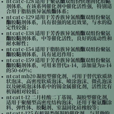
nt cat c-128 适用于聚氨酯双组份快速固化胶黏
剂体系，在该系列催化剂中催化活性强，特别适
合用于脂肪族异氰酸酯体系；
nt cat c-129 适用于芳香族异氰酸酯双组份聚氨
酯胶黏剂体系，具有很强的延迟效果，与水的稳
定性较强；
nt cat c-138 适用于芳香族异氰酸酯双组份聚氨
酯胶黏剂体系，中等催化活性，良好的流动性和
耐水解性；
nt cat c-154 适用于脂肪族异氰酸酯双组份聚氨
酯胶黏剂体系，具有延迟作用；
nt cat c-159 适用于芳香族异氰酸酯双组份聚氨
酯胶黏剂体系，可用来替代a-14，添加量为a-14
的50-60%；
nt cat mb20 凝胶型催化剂，可用于替代软质块
状泡沫、高密度软质泡沫、喷涂泡沫、微孔泡沫
以及硬质泡沫体系中的锡金属催化剂，活性比有
机锡相对较低；
nt cat t-12 二月桂酸二丁基锡，凝胶型催化剂，
适用于聚醚型高密度结构泡沫，还用于聚氨酯涂
料、弹性体、胶黏剂、室温固化硅橡胶等；
nt cat t-125 有机锡类强凝胶催化剂，与其他的