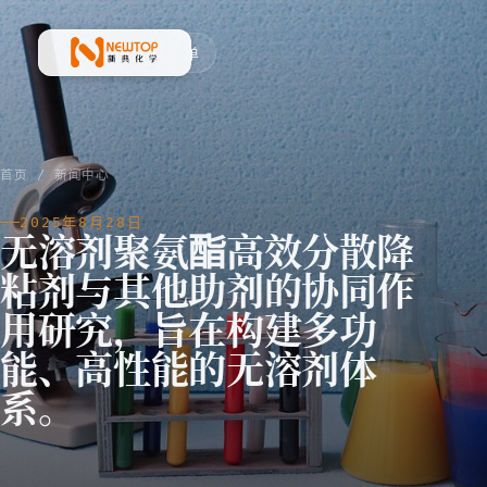
菜单
新典化学材料(上海)有限公司
首页
/
新闻中心
2025年8月28日
无溶剂聚氨酯高效分散降
粘剂与其他助剂的协同作
用研究，旨在构建多功
能、高性能的无溶剂体
系。