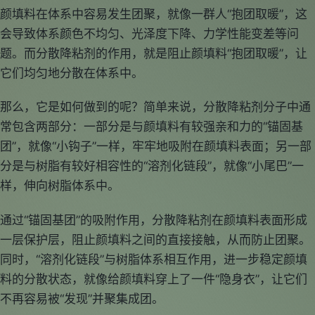
颜填料在体系中容易发生团聚，就像一群人“抱团取暖”，这
会导致体系颜色不均匀、光泽度下降、力学性能变差等问
题。而分散降粘剂的作用，就是阻止颜填料“抱团取暖”，让
它们均匀地分散在体系中。
那么，它是如何做到的呢？简单来说，分散降粘剂分子中通
常包含两部分：一部分是与颜填料有较强亲和力的“锚固基
团”，就像“小钩子”一样，牢牢地吸附在颜填料表面；另一部
分是与树脂有较好相容性的“溶剂化链段”，就像“小尾巴”一
样，伸向树脂体系中。
通过“锚固基团”的吸附作用，分散降粘剂在颜填料表面形成
一层保护层，阻止颜填料之间的直接接触，从而防止团聚。
同时，“溶剂化链段”与树脂体系相互作用，进一步稳定颜填
料的分散状态，就像给颜填料穿上了一件“隐身衣”，让它们
不再容易被“发现”并聚集成团。