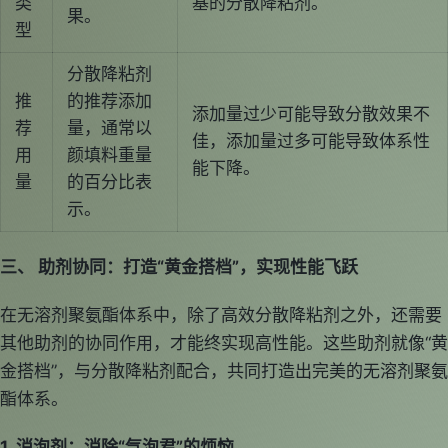
类
基的分散降粘剂。
果。
型
分散降粘剂
推
的推荐添加
添加量过少可能导致分散效果不
荐
量，通常以
佳，添加量过多可能导致体系性
用
颜填料重量
能下降。
量
的百分比表
示。
三、 助剂协同：打造“黄金搭档”，实现性能飞跃
在无溶剂聚氨酯体系中，除了高效分散降粘剂之外，还需要
其他助剂的协同作用，才能终实现高性能。这些助剂就像“黄
金搭档”，与分散降粘剂配合，共同打造出完美的无溶剂聚氨
酯体系。
1. 消泡剂：消除“气泡君”的烦恼