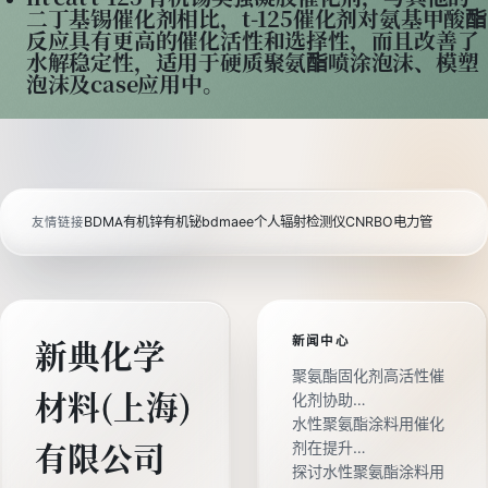
二丁基锡催化剂相比，t-125催化剂对氨基甲酸酯
反应具有更高的催化活性和选择性，而且改善了
水解稳定性，适用于硬质聚氨酯喷涂泡沫、模塑
泡沫及case应用中。
BDMA
有机锌
有机铋
bdmaee
个人辐射检测仪
CNRBO电力管
友情链接
新闻中心
新典化学
聚氨酯固化剂高活性催
材料(上海)
化剂协助…
水性聚氨酯涂料用催化
剂在提升…
有限公司
探讨水性聚氨酯涂料用