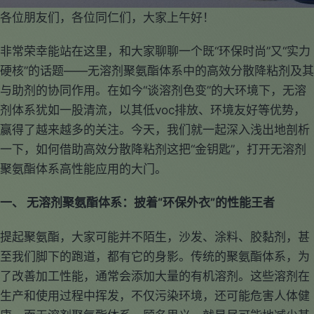
各位朋友们，各位同仁们，大家上午好！
非常荣幸能站在这里，和大家聊聊一个既“环保时尚”又“实力
硬核”的话题——无溶剂聚氨酯体系中的高效分散降粘剂及其
与助剂的协同作用。在如今“谈溶剂色变”的大环境下，无溶
剂体系犹如一股清流，以其低voc排放、环境友好等优势，
赢得了越来越多的关注。今天，我们就一起深入浅出地剖析
一下，如何借助高效分散降粘剂这把“金钥匙”，打开无溶剂
聚氨酯体系高性能应用的大门。
一、 无溶剂聚氨酯体系：披着“环保外衣”的性能王者
提起聚氨酯，大家可能并不陌生，沙发、涂料、胶黏剂，甚
至我们脚下的跑道，都有它的身影。传统的聚氨酯体系，为
了改善加工性能，通常会添加大量的有机溶剂。这些溶剂在
生产和使用过程中挥发，不仅污染环境，还可能危害人体健