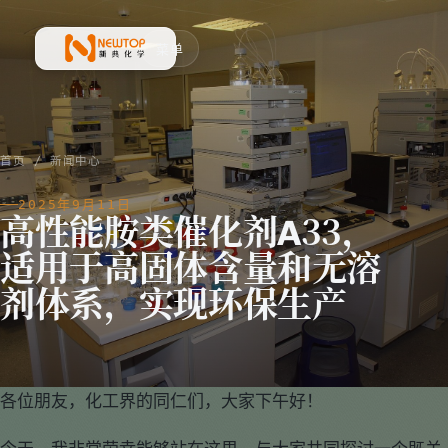
菜单
新典化学材料(上海)有限公司
首页
/
新闻中心
2025年9月11日
高性能胺类催化剂A33，
适用于高固体含量和无溶
剂体系，实现环保生产
各位朋友，化工界的同仁们，大家下午好！