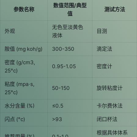
数值范围/典型
参数名称
测试方法
值
无色至淡黄色
外观
目测
液体
胺值 (mg koh/g)
300-350
滴定法
密度 (g/cm3,
0.95-1.05
密度计
25°c)
粘度 (mpa·s,
50-150
旋转粘度计
25°c)
水分含量 (%)
≤0.5
卡尔费休法
闪点 (°c)
>93
闭口杯法
根据具体体系
推荐用量 (%)
0.1-1.0