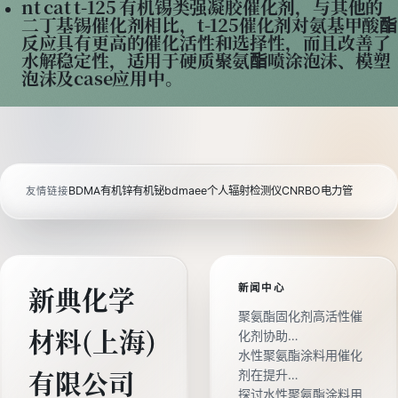
nt cat t-125 有机锡类强凝胶催化剂，与其他的
二丁基锡催化剂相比，t-125催化剂对氨基甲酸酯
反应具有更高的催化活性和选择性，而且改善了
水解稳定性，适用于硬质聚氨酯喷涂泡沫、模塑
泡沫及case应用中。
BDMA
有机锌
有机铋
bdmaee
个人辐射检测仪
CNRBO电力管
友情链接
新闻中心
新典化学
聚氨酯固化剂高活性催
材料(上海)
化剂协助…
水性聚氨酯涂料用催化
剂在提升…
有限公司
探讨水性聚氨酯涂料用