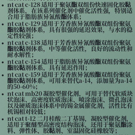
nt cat c-128 适用于聚氨酯双组份快速固化胶黏
剂体系，在该系列催化剂中催化活性强，特别适
合用于脂肪族异氰酸酯体系；
nt cat c-129 适用于芳香族异氰酸酯双组份聚氨
酯胶黏剂体系，具有很强的延迟效果，与水的稳
定性较强；
nt cat c-138 适用于芳香族异氰酸酯双组份聚氨
酯胶黏剂体系，中等催化活性，良好的流动性和
耐水解性；
nt cat c-154 适用于脂肪族异氰酸酯双组份聚氨
酯胶黏剂体系，具有延迟作用；
nt cat c-159 适用于芳香族异氰酸酯双组份聚氨
酯胶黏剂体系，可用来替代a-14，添加量为a-14
的50-60%；
nt cat mb20 凝胶型催化剂，可用于替代软质块
状泡沫、高密度软质泡沫、喷涂泡沫、微孔泡沫
以及硬质泡沫体系中的锡金属催化剂，活性比有
机锡相对较低；
nt cat t-12 二月桂酸二丁基锡，凝胶型催化剂，
适用于聚醚型高密度结构泡沫，还用于聚氨酯涂
料、弹性体、胶黏剂、室温固化硅橡胶等；