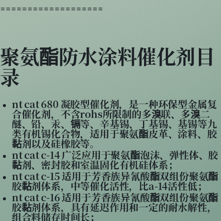
===================
聚氨酯防水涂料催化剂目
录
nt cat 680 凝胶型催化剂，是一种环保型金属复
合催化剂，不含rohs所限制的多溴联、多溴二
醚、铅、汞、镉等、辛基锡、丁基锡、基锡等九
类有机锡化合物，适用于聚氨酯皮革、涂料、胶
黏剂以及硅橡胶等。
nt cat c-14 广泛应用于聚氨酯泡沫、弹性体、胶
黏剂、密封胶和室温固化有机硅体系；
nt cat c-15 适用于芳香族异氰酸酯双组份聚氨酯
胶黏剂体系，中等催化活性，比a-14活性低；
nt cat c-16 适用于芳香族异氰酸酯双组份聚氨酯
胶黏剂体系，具有延迟作用和一定的耐水解性，
组合料储存时间长；