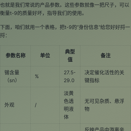
也就是我们常说的产品参数。这些参数就像一把尺子，可以
衡量t-9的质量好坏，指导我们的使用。
下面，咱们就用一个表格，把t-9的“身份信息”给您好好捋一
捋：
典型
参数名称
单位
备注
值
锡含量
27.5-
决定催化活性的关
%
（sn）
29.0
键指标
淡黄
色透
无可见杂质、悬浮
外观
/
明液
物
体
反映产品中游离辛