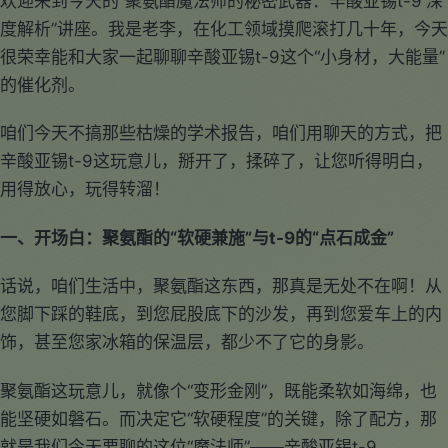
欢迎来到今天的“聚氨酯魔法师的秘密武器：辛酸亚锡t-9 深
度解析”讲座。我是老李，在化工领域摸爬滚打几十年，今天
很荣幸能和大家一起聊聊辛酸亚锡t-9这个“小身材，大能量”
的催化剂。
咱们今天不搞那些枯燥的学术报告，咱们用聊天的方式，把
辛酸亚锡t-9这玩意儿，掰开了，揉碎了，让您听得明白，
用得放心，玩得转溜！
一、开场白：聚氨酯的“软硬兼施”与t-9的“点石成金”
话说，咱们生活中，聚氨酯这东西，那真是无处不在啊！从
您脚下踩的鞋底，到您屁股底下的沙发，再到您爱车上的内
饰，甚至您家冰箱的保温层，都少不了它的身影。
聚氨酯这玩意儿，就像个“变形金刚”，既能柔软如海绵，也
能坚硬如磐石。而决定它“软硬程度”的关键，除了配方，那
就是我们今天要聊的这位“魔法师”——辛酸亚锡t-9。