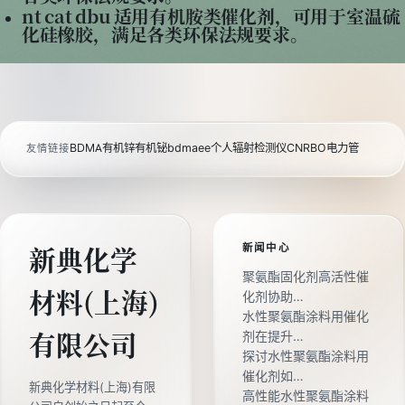
nt cat dbu 适用有机胺类催化剂，可用于室温硫
化硅橡胶，满足各类环保法规要求。
BDMA
有机锌
有机铋
bdmaee
个人辐射检测仪
CNRBO电力管
友情链接
新闻中心
新典化学
聚氨酯固化剂高活性催
材料(上海)
化剂协助…
水性聚氨酯涂料用催化
剂在提升…
有限公司
探讨水性聚氨酯涂料用
催化剂如…
新典化学材料(上海)有限
高性能水性聚氨酯涂料