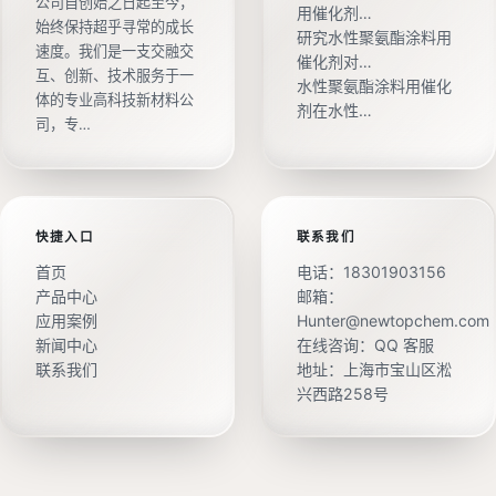
公司自创始之日起至今，
用催化剂…
始终保持超乎寻常的成长
研究水性聚氨酯涂料用
速度。我们是一支交融交
催化剂对…
互、创新、技术服务于一
水性聚氨酯涂料用催化
体的专业高科技新材料公
剂在水性…
司，专…
快捷入口
联系我们
首页
电话：
18301903156
产品中心
邮箱：
应用案例
Hunter@newtopchem.com
新闻中心
在线咨询：
QQ 客服
联系我们
地址：上海市宝山区淞
兴西路258号