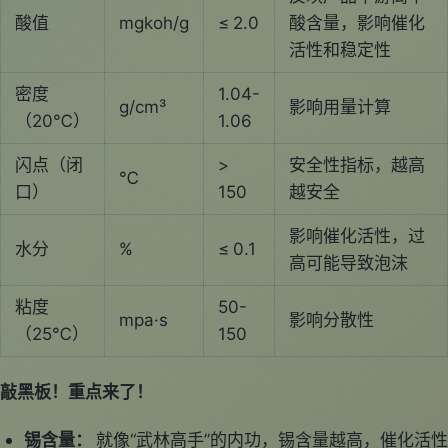
酸值
mgkoh/g
≤ 2.0
酸含量，影响催化
活性和稳定性
密度
1.04-
g/cm³
影响用量计算
（20℃）
1.06
闪点（闭
>
安全性指标，越高
℃
口）
150
越安全
影响催化活性，过
水分
%
≤ 0.1
高可能导致泡沫
粘度
50-
mpa·s
影响分散性
（25℃）
150
敲黑板！重点来了！
锡含量：
就像“武林高手”的内功，锡含量越高，催化活性