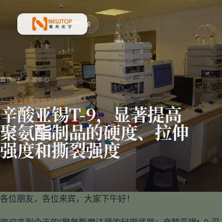
菜单
新典化学材料(上海)有限公司
首页
/
新闻中心
2025年9月17日
辛酸亚锡T-9，显著提高
聚氨酯制品的硬度、拉伸
强度和撕裂强度
各位朋友，各位来宾，大家下午好！