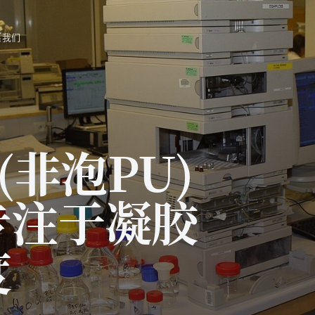
系我们
(非泡PU)
专注于凝胶
度