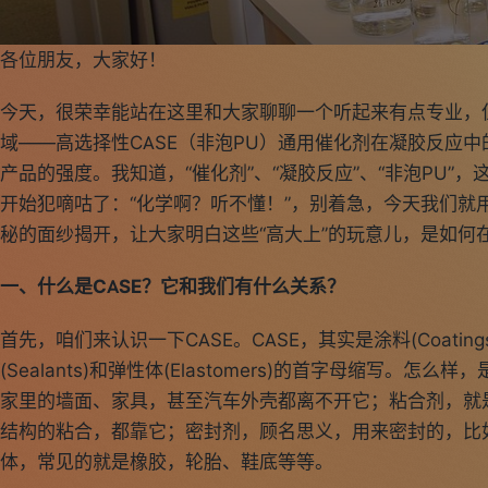
各位朋友，大家好！
今天，很荣幸能站在这里和大家聊聊一个听起来有点专业，
域——高选择性CASE（非泡PU）通用催化剂在凝胶反应
产品的强度。我知道，“催化剂”、“凝胶反应”、“非泡PU”
开始犯嘀咕了：“化学啊？听不懂！”，别着急，今天我们就
秘的面纱揭开，让大家明白这些“高大上”的玩意儿，是如何
一、什么是CASE？它和我们有什么关系？
首先，咱们来认识一下CASE。CASE，其实是涂料(Coatings)
(Sealants)和弹性体(Elastomers)的首字母缩写。
家里的墙面、家具，甚至汽车外壳都离不开它；粘合剂，就
结构的粘合，都靠它；密封剂，顾名思义，用来密封的，比
体，常见的就是橡胶，轮胎、鞋底等等。