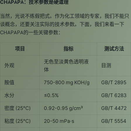
CHAPAPA：技术参数是硬道理
当然，光说不练假把式。作为化工领域的专家，我们不能只
谈概念，还要关注实际的技术参数。下面，我们来看一下
CHAPAPA的一些关键参数：
项目
指标
测试方法
无色至淡黄色透明液
外观
目测
体
胺值
750-800 mg KOH/g
GB/T 2895
水分
≤0.5%
GB/T 6283
密度 (25℃)
0.92-0.95 g/cm³
GB/T 4472
粘度 (25℃)
20-50 mPa·s
GB/T 5554