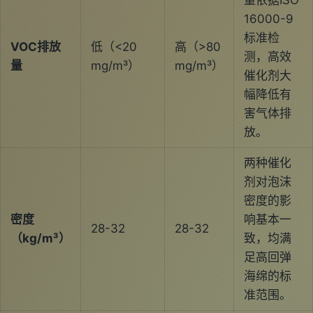
量依据ISO
16000-9
标准检
VOC排放
低（<20
高（>80
测，高效
量
mg/m³）
mg/m³）
催化剂大
幅降低有
害气体排
放。
两种催化
剂对泡沫
密度的影
密度
响基本一
28-32
28-32
（kg/m³）
致，均满
足高回弹
海绵的标
准范围。