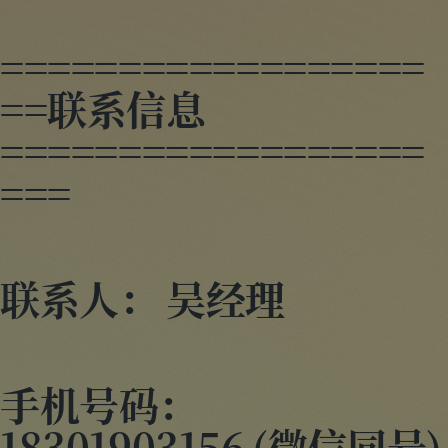
==================
==联系信息
==================
===
联系人： 吴经理
手机号码：