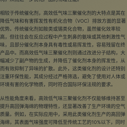
相较于传统催化剂，高效低气味三聚催化剂的大特点是其在
降低气味和有害挥发性有机化合物（VOC）排放方面的显著
优势。传统催化剂如胺类或锡类化合物，虽然催化效率较
高，但往往会在反应过程中产生刺鼻的氨味或其他刺激性气
味，且部分催化剂本身具有毒性或易挥发性，容易残留在终
产品中。而高效低气味三聚催化剂则通过改进分子结构，大
幅减少了副产物的生成，并降低了催化剂本身的挥发性，从
而有效抑制了异味的扩散。此外，这类催化剂的设计还特别
注重环保性能，其成分经过严格筛选，避免了使用对人体或
环境有害的化学物质，同时符合国际环保法规的要求。
从性能角度来看，高效低气味三聚催化剂不仅能够维持甚至
提升高回弹海绵的物理特性，还显著改善了生产环境的空气
质量。例如，在实际应用中，采用此类催化剂生产的高回弹
海绵，其表面气味强度可降低至传统工艺的10%以下，同时