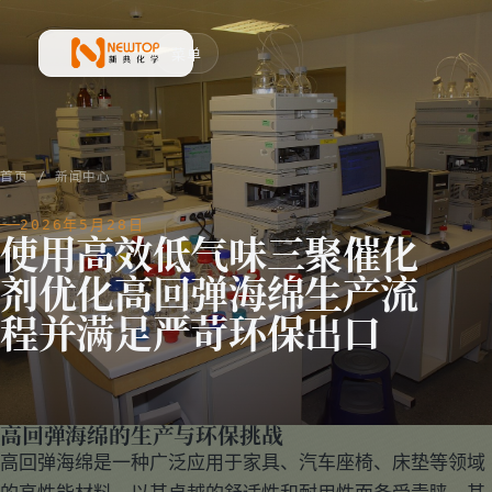
菜单
新典化学材料(上海)有限公司
首页
/
新闻中心
2026年5月28日
使用高效低气味三聚催化
剂优化高回弹海绵生产流
程并满足严苛环保出口
高回弹海绵的生产与环保挑战
高回弹海绵是一种广泛应用于家具、汽车座椅、床垫等领域