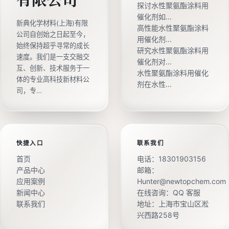
探讨水性聚氨酯涂料用
催化剂如…
新典化学材料(上海)有限
高性能水性聚氨酯涂料
公司自创始之日起至今，
用催化剂…
始终保持超乎寻常的成长
研究水性聚氨酯涂料用
速度。我们是一支交融交
催化剂对…
互、创新、技术服务于一
水性聚氨酯涂料用催化
体的专业高科技新材料公
剂在水性…
司，专…
快捷入口
联系我们
首页
电话：
18301903156
产品中心
邮箱：
应用案例
Hunter@newtopchem.com
新闻中心
在线咨询：
QQ 客服
联系我们
地址：上海市宝山区淞
兴西路258号