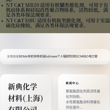
NT CAT MB20 适用有机铋类催化剂，可用于有
机硅体系和硅烷改性聚合物体系，活性较低，满
足各类环保法规要求。
NT CAT DBU 适用有机胺类催化剂，可用于室温
硫化硅橡胶，满足各类环保法规要求。
BDMA
有机锌
有机铋
bdmaee
个人辐射检测仪
CNRBO电力管
友情链接
新闻中心
新典化学
聚氨酯固化剂高活性催
材料(上海)
化剂协助…
水性聚氨酯涂料用催化
剂在提升…
有限公司