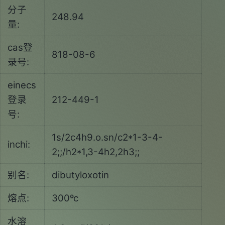
分子
248.94
量:
cas登
818-08-6
录号:
einecs
登录
212-449-1
号:
1s/2c4h9.o.sn/c2*1-3-4-
inchi:
2;;/h2*1,3-4h2,2h3;;
别名:
dibutyloxotin
熔点:
300ºc
水溶