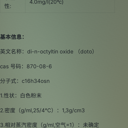
4.0mg/l(20ºc)
性:
基本信息：
英文名称：di-n-octyltin oxide （doto）
cas 号码：870-08-6
分子式：c16h34osn
1.性状：白色粉末
2.密度（g/ml,25/4℃）：1,3g/cm3
3.相对蒸汽密度（g/ml,空气=1）：未确定