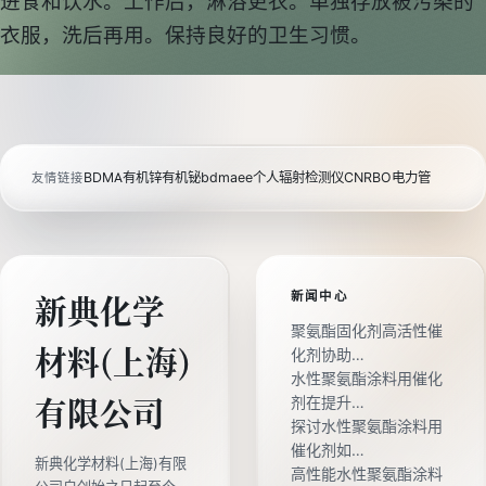
进食和饮水。工作后，淋浴更衣。单独存放被污染的
衣服，洗后再用。保持良好的卫生习惯。
BDMA
有机锌
有机铋
bdmaee
个人辐射检测仪
CNRBO电力管
友情链接
新闻中心
新典化学
聚氨酯固化剂高活性催
材料(上海)
化剂协助…
水性聚氨酯涂料用催化
剂在提升…
有限公司
探讨水性聚氨酯涂料用
催化剂如…
新典化学材料(上海)有限
高性能水性聚氨酯涂料