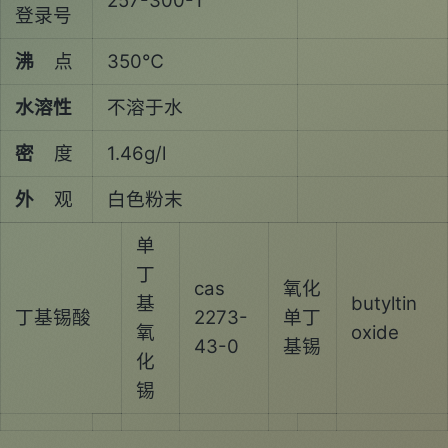
257-300-1
登录号
沸
点
350℃
水溶性
不溶于水
密
度
1.46g/l
外
观
白色粉末
单
丁
cas
氧化
基
butyltin
丁基锡酸
2273-
单丁
氧
oxide
43-0
基锡
化
锡