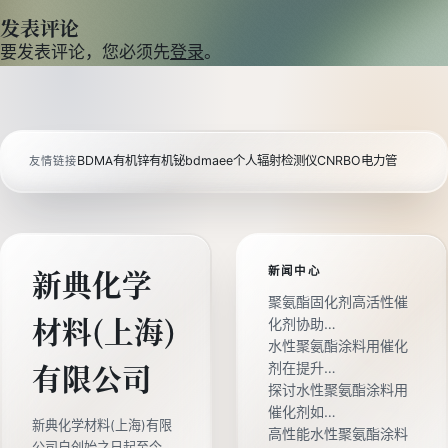
发表评论
要发表评论，您必须先
登录
。
BDMA
有机锌
有机铋
bdmaee
个人辐射检测仪
CNRBO电力管
友情链接
新闻中心
新典化学
聚氨酯固化剂高活性催
材料(上海)
化剂协助…
水性聚氨酯涂料用催化
剂在提升…
有限公司
探讨水性聚氨酯涂料用
催化剂如…
新典化学材料(上海)有限
高性能水性聚氨酯涂料
公司自创始之日起至今，