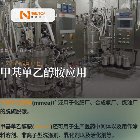
菜单
新典化学材料(上海)有限公司
首页
/
产品应用
2018年4月11日
甲基单乙醇胺应用
甲基单乙醇胺
(mmea)广泛用于化肥厂、合成氨厂、炼油厂
的脱硫脱碳，
甲基单乙醇胺(
mmea
)还可用于生产医药中间体以及用作涂
料溶剂、非离子型洗涤剂、乳化剂以及活化剂等。