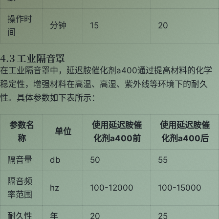
操作时
分钟
15
20
间
4.3 工业隔音罩
在工业隔音罩中，延迟胺催化剂a400通过提高材料的化学
稳定性，增强材料在高温、高湿、紫外线等环境下的耐久
性。具体参数如下表所示：
参数名
使用延迟胺催
使用延迟胺催
单位
称
化剂a400前
化剂a400后
隔音量
db
50
55
隔音频
hz
100-12000
100-15000
率范围
耐久性
年
20
25