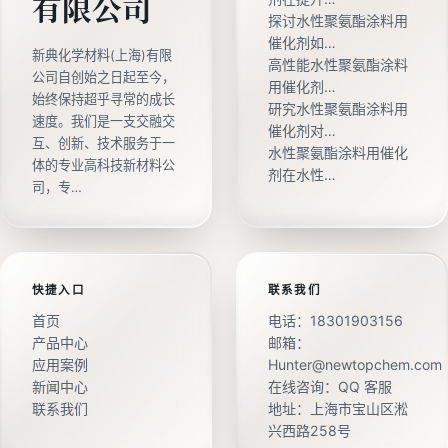
有限公司
探讨水性聚氨酯涂料用
催化剂如…
新典化学材料(上海)有限
高性能水性聚氨酯涂料
公司自创始之日起至今，
用催化剂…
始终保持超乎寻常的成长
研究水性聚氨酯涂料用
速度。我们是一支交融交
催化剂对…
互、创新、技术服务于一
水性聚氨酯涂料用催化
体的专业高科技新材料公
剂在水性…
司，专…
快捷入口
联系我们
首页
电话：
18301903156
产品中心
邮箱：
应用案例
Hunter@newtopchem.com
新闻中心
在线咨询：
QQ 客服
联系我们
地址：上海市宝山区淞
兴西路258号