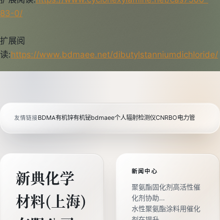
83-0/
扩展阅
读:
https://www.bdmaee.net/dibutylstanniumdichloride/
BDMA
有机锌
有机铋
bdmaee
个人辐射检测仪
CNRBO电力管
友情链接
新闻中心
新典化学
聚氨酯固化剂高活性催
材料(上海)
化剂协助…
水性聚氨酯涂料用催化
剂在提升…