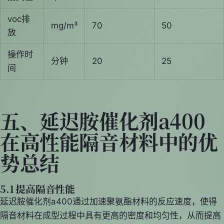
voc排
mg/m³
70
50
放
操作时
分钟
20
25
间
五、延迟胺催化剂a400
在高性能隔音材料中的优
势总结
5.1 提高隔音性能
延迟胺催化剂a400通过加速聚氨酯材料的反应速度，使得
隔音材料在成型过程中具有更高的密度和均匀性，从而提高