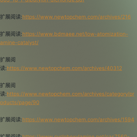
扩展阅读:
https://www.newtopchem.com/archives/216
扩展阅读:
https://www.bdmaee.net/low-atomization-
amine-catalyst/
扩展阅
读:
https://www.newtopchem.com/archives/40312
扩展阅
读:
https://www.newtopchem.com/archives/category/pr
oducts/page/90
扩展阅读:
https://www.newtopchem.com/archives/1594
扩展阅读:
https://www.cyclohexylamine.net/cas7560-