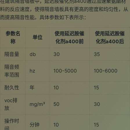
在建筑隔音墙板中，延迟胺催化剂a400通过加速聚氨酯材
料的反应速度，使得隔音墙板具有更高的密度和均匀性，从
而提高隔音性能。具体参数如下表所示：
参数名
使用延迟胺催
使用延迟胺催
单位
称
化剂a400前
化剂a400后
隔音量
db
30
35
隔音频
hz
100-5000
100-6000
率范围
耐久性
年
10
15
voc排
mg/m³
50
30
放
操作时
分钟
10
15
间