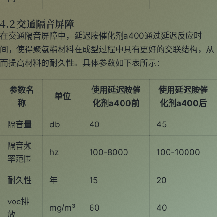
4.2 交通隔音屏障
在交通隔音屏障中，延迟胺催化剂a400通过延迟反应时
间，使得聚氨酯材料在成型过程中具有更好的交联结构，从
而提高材料的耐久性。具体参数如下表所示：
参数名
使用延迟胺催
使用延迟胺催
单位
称
化剂a400前
化剂a400后
隔音量
db
40
45
隔音频
hz
100-8000
100-10000
率范围
耐久性
年
15
20
voc排
mg/m³
60
40
放