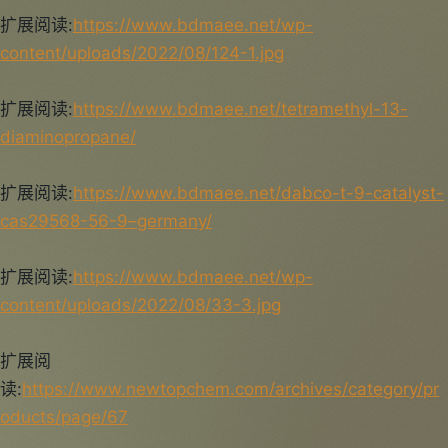
扩展阅读:
https://www.bdmaee.net/wp-
content/uploads/2022/08/124-1.jpg
扩展阅读:
https://www.bdmaee.net/tetramethyl-13-
diaminopropane/
扩展阅读:
https://www.bdmaee.net/dabco-t-9-catalyst-
cas29568-56-9–germany/
扩展阅读:
https://www.bdmaee.net/wp-
content/uploads/2022/08/33-3.jpg
扩展阅
读:
https://www.newtopchem.com/archives/category/pr
oducts/page/67