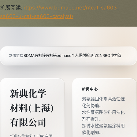
扩展阅读:
https://www.bdmaee.net/ntcat-sa603-
sa603-u-cat-sa603-catalyst/
BDMA
有机锌
有机铋
bdmaee
个人辐射检测仪
CNRBO电力管
友情链接
新闻中心
新典化学
聚氨酯固化剂高活性催
材料(上海)
化剂协助…
水性聚氨酯涂料用催化
剂在提升…
有限公司
探讨水性聚氨酯涂料用
催化剂如…
新典化学材料(上海)有限