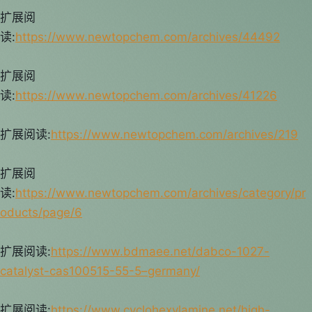
扩展阅
读:
https://www.newtopchem.com/archives/44492
扩展阅
读:
https://www.newtopchem.com/archives/41226
扩展阅读:
https://www.newtopchem.com/archives/219
扩展阅
读:
https://www.newtopchem.com/archives/category/pr
oducts/page/6
扩展阅读:
https://www.bdmaee.net/dabco-1027-
catalyst-cas100515-55-5–germany/
扩展阅读:
https://www.cyclohexylamine.net/high-