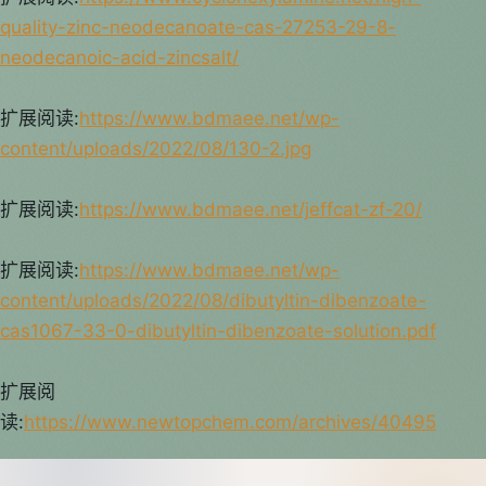
quality-zinc-neodecanoate-cas-27253-29-8-
neodecanoic-acid-zincsalt/
扩展阅读:
https://www.bdmaee.net/wp-
content/uploads/2022/08/130-2.jpg
扩展阅读:
https://www.bdmaee.net/jeffcat-zf-20/
扩展阅读:
https://www.bdmaee.net/wp-
content/uploads/2022/08/dibutyltin-dibenzoate-
cas1067-33-0-dibutyltin-dibenzoate-solution.pdf
扩展阅
读:
https://www.newtopchem.com/archives/40495