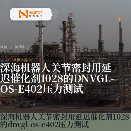
菜单
新典化学材料(上海)有限公司
首页
/
新闻中心
2025年3月20日
深海机器人关节密封用延
迟催化剂1028的DNVGL-
OS-E402压力测试
深海机器人关节密封用延迟催化剂1028
的dnvgl-os-e402压力测试