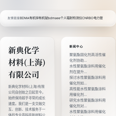
BDMA
有机锌
有机铋
bdmaee
个人辐射检测仪
CNRBO电力管
友情链接
新闻中心
新典化学
聚氨酯固化剂高活性催
材料(上海)
化剂协助…
水性聚氨酯涂料用催化
剂在提升…
有限公司
探讨水性聚氨酯涂料用
催化剂如…
新典化学材料(上海)有限
高性能水性聚氨酯涂料
公司自创始之日起至今，
用催化剂…
始终保持超乎寻常的成长
研究水性聚氨酯涂料用
速度。我们是一支交融交
催化剂对…
互、创新、技术服务于一
水性聚氨酯涂料用催化
体的专业高科技新材料公