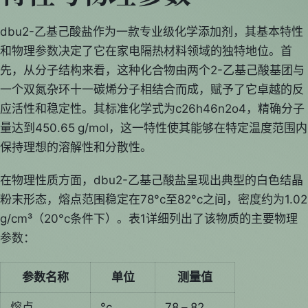
dbu2-乙基己酸盐作为一款专业级化学添加剂，其基本特性
和物理参数决定了它在家电隔热材料领域的独特地位。首
先，从分子结构来看，这种化合物由两个2-乙基己酸基团与
一个双氮杂环十一碳烯分子相结合而成，赋予了它卓越的反
应活性和稳定性。其标准化学式为c26h46n2o4，精确分子
量达到450.65 g/mol，这一特性使其能够在特定温度范围内
保持理想的溶解性和分散性。
在物理性质方面，dbu2-乙基己酸盐呈现出典型的白色结晶
粉末形态，熔点范围稳定在78°c至82°c之间，密度约为1.02
g/cm³（20°c条件下）。表1详细列出了该物质的主要物理
参数：
参数名称
单位
测量值
熔点
°c
78 – 82