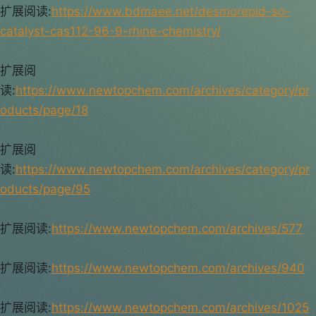
扩展阅读:
https://www.bdmaee.net/desmorepid-so-
catalyst-cas112-96-9-rhine-chemistry/
扩展阅
读:
https://www.newtopchem.com/archives/category/pr
oducts/page/18
扩展阅
读:
https://www.newtopchem.com/archives/category/pr
oducts/page/95
扩展阅读:
https://www.newtopchem.com/archives/577
扩展阅读:
https://www.newtopchem.com/archives/940
扩展阅读:
https://www.newtopchem.com/archives/1025