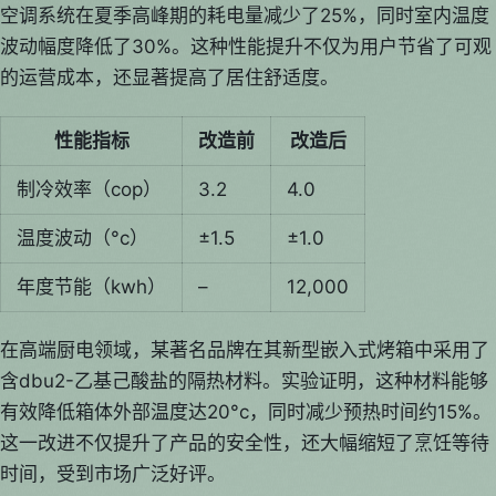
空调系统在夏季高峰期的耗电量减少了25%，同时室内温度
波动幅度降低了30%。这种性能提升不仅为用户节省了可观
的运营成本，还显著提高了居住舒适度。
性能指标
改造前
改造后
制冷效率（cop）
3.2
4.0
温度波动（°c）
±1.5
±1.0
年度节能（kwh）
–
12,000
在高端厨电领域，某著名品牌在其新型嵌入式烤箱中采用了
含dbu2-乙基己酸盐的隔热材料。实验证明，这种材料能够
有效降低箱体外部温度达20°c，同时减少预热时间约15%。
这一改进不仅提升了产品的安全性，还大幅缩短了烹饪等待
时间，受到市场广泛好评。