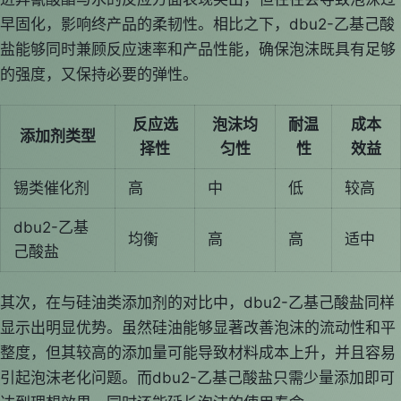
早固化，影响终产品的柔韧性。相比之下，dbu2-乙基己酸
盐能够同时兼顾反应速率和产品性能，确保泡沫既具有足够
的强度，又保持必要的弹性。
反应选
泡沫均
耐温
成本
添加剂类型
择性
匀性
性
效益
锡类催化剂
高
中
低
较高
dbu2-乙基
均衡
高
高
适中
己酸盐
其次，在与硅油类添加剂的对比中，dbu2-乙基己酸盐同样
显示出明显优势。虽然硅油能够显著改善泡沫的流动性和平
整度，但其较高的添加量可能导致材料成本上升，并且容易
引起泡沫老化问题。而dbu2-乙基己酸盐只需少量添加即可