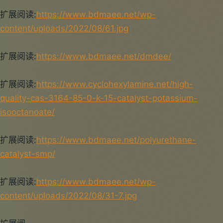
扩展阅读:
https://www.bdmaee.net/wp-
content/uploads/2022/08/61.jpg
扩展阅读:
https://www.bdmaee.net/dmdee/
扩展阅读:
https://www.cyclohexylamine.net/high-
quality-cas-3164-85-0-k-15-catalyst-potassium-
isooctanoate/
扩展阅读:
https://www.bdmaee.net/polyurethane-
catalyst-smp/
扩展阅读:
https://www.bdmaee.net/wp-
content/uploads/2022/08/31-7.jpg