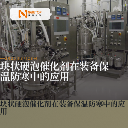
菜单
新典化学材料(上海)有限公司
首页
/
新闻中心
2025年3月28日
块状硬泡催化剂在装备保
温防寒中的应用
块状硬泡催化剂在装备保温防寒中的应
用