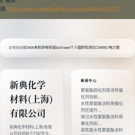
扩展阅
读:
https://www.newtopchem.com/archives/44177
BDMA
有机锌
有机铋
bdmaee
个人辐射检测仪
CNRBO电力管
友情链接
新闻中心
新典化学
聚氨酯固化剂高活性催
材料(上海)
化剂协助…
水性聚氨酯涂料用催化
剂在提升…
有限公司
探讨水性聚氨酯涂料用
催化剂如…
新典化学材料(上海)有限
高性能水性聚氨酯涂料
公司自创始之日起至今，