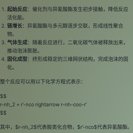
起始反应
：催化剂与异氰酸酯发生初步接触，降低反应
活化能。
链增长
：异氰酸酯与多元醇逐步交联，形成线性聚合
物。
气体生成
：随着反应进行，二氧化碳气体被释放出来，
推动泡沫膨胀。
固化成型
：终形成稳定的三维网状结构，完成泡沫的固
化。
整个反应可以用以下化学方程式表示：
$$
r-nh_2 + r’-nco rightarrow r-nh-coo-r’
$$
其中，$r-nh_2$代表胺类化合物，$r’-nco$代表异氰酸酯。