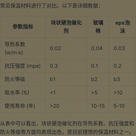
常见保温材料进行了对比。以下是详细数据：
块状硬泡催化
玻璃
eps泡
参数指标
剂
棉
沫
导热系数
0.02
0.04
0.03
(w/m·k)
抗压强度 (mpa)
0.3
0.1
0.2
防火等级
b1
b2
b3
吸水率 (%)
<1
>5
>10
使用寿命 (年)
>20
10-15
5-10
从表中可以看出，块状硬泡催化剂在导热系数、抗压强度和
防火等级等方面均表现出色，是目前理想的保温材料之一。