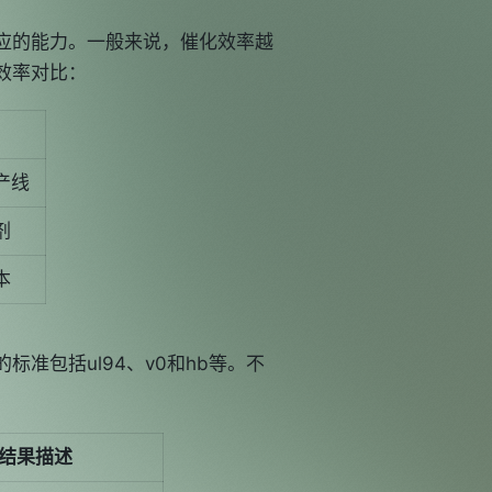
应的能力。一般来说，催化效率越
效率对比：
产线
剂
本
准包括ul94、v0和hb等。不
结果描述