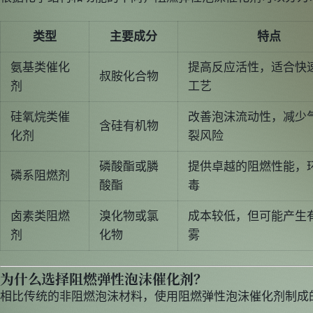
类型
主要成分
特点
氨基类催化
提高反应活性，适合快
叔胺化合物
剂
工艺
硅氧烷类催
改善泡沫流动性，减少
含硅有机物
化剂
裂风险
磷酸酯或膦
提供卓越的阻燃性能，
磷系阻燃剂
酸酯
毒
卤素类阻燃
溴化物或氯
成本较低，但可能产生
剂
化物
雾
为什么选择阻燃弹性泡沫催化剂？
相比传统的非阻燃泡沫材料，使用阻燃弹性泡沫催化剂制成