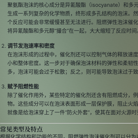
聚氨酯泡沫的核心成分是异氰酸酯（isocyanate）和多元
生成一系列复杂的化学物质，终形成多孔结构的泡沫。
个反应可能会非常缓慢甚至无法进行。阻燃弹性泡沫催化
将异氰酸酯和多元醇“撮合”在一起，大大缩短了反应时间
调节发泡速率和密度
在泡沫形成的过程中，催化剂还可以控制气体的释放速
小和整体密度。这一步对于确保泡沫材料的弹性和柔韧
多，泡沫可能会过于松散；反之，则可能导致泡沫过于
赋予阻燃性能
除了催化作用外，某些特定的催化剂还含有阻燃成分，
物。这些成分可以在泡沫表面形成一层保护膜，阻止火
就像是给泡沫穿上了一件“防火外套”，使其在面对火源
常见类型及特点
根据化学结构和功能的不同，阻燃弹性泡沫催化剂可以分为