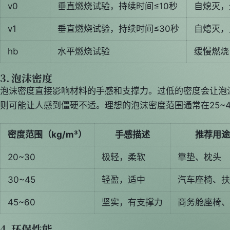
v0
垂直燃烧试验，持续时间≤10秒
自熄灭，
v1
垂直燃烧试验，持续时间≤30秒
自熄灭，
hb
水平燃烧试验
缓慢燃烧
3. 泡沫密度
泡沫密度直接影响材料的手感和支撑力。过低的密度会让泡
则可能让人感到僵硬不适。理想的泡沫密度范围通常在25~45 
密度范围（kg/m³）
手感描述
推荐用途
20~30
极轻，柔软
靠垫、枕头
30~45
轻盈，适中
汽车座椅、扶
45~60
坚实，有支撑力
商务舱座椅、
4. 环保性能