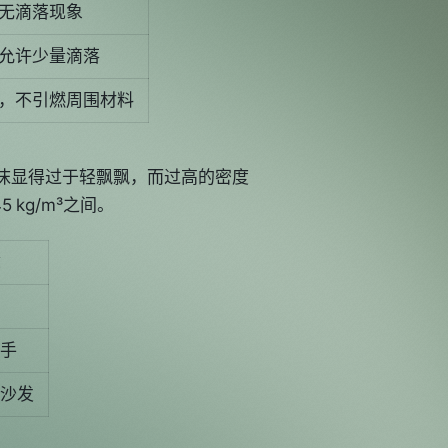
无滴落现象
允许少量滴落
，不引燃周围材料
沫显得过于轻飘飘，而过高的密度
kg/m³之间。
手
沙发